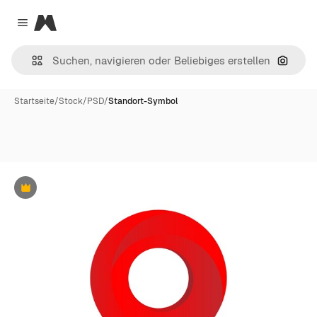
Magnific
Close menu
Nach B
Startseite
/
Stock
/
PSD
/
Standort-Symbol
Premium