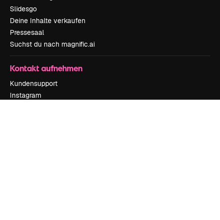
Slidesgo
Deine Inhalte verkaufen
Pressesaal
Suchst du nach magnific.ai
Kontakt aufnehmen
Kundensupport
Instagram
YouTube
LinkedIn
TikTok
Discord
X
Reddit
Copyright © 2010-
2026
Freepik Company S.L.U.
Alle Rechte vorbehalten
.