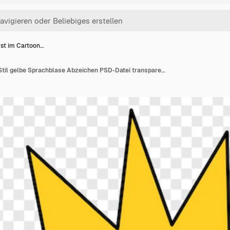
st im Cartoon…
Starburst im Cartoon-Stil gelbe Sprachblase Abzeichen PSD-Datei transparenter Hintergrund