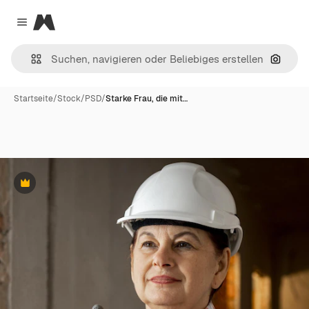
Magnific
Close menu
Nach B
Startseite
/
Stock
/
PSD
/
Starke Frau, die mit…
Premium