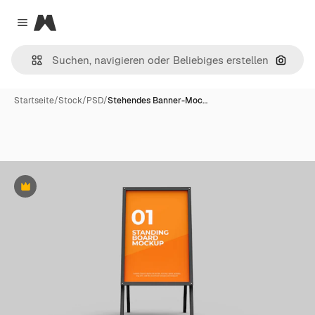
Magnific
Close menu
Nach B
Startseite
/
Stock
/
PSD
/
Stehendes Banner-Moc…
Premium