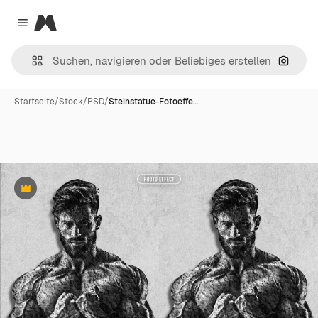
Magnific
Close menu
Nach B
Startseite
/
Stock
/
PSD
/
Steinstatue-Fotoeffe…
Premium