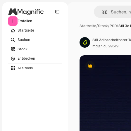
Erstellen
Startseite
/
Stock
/
PSD
/
Stil 3d
Startseite
Suchen
Stil 3d bearbeitbarer 
mdjahidul99519
Stock
Entdecken
Alle tools
Premium