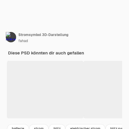
Stromsymbol 3D-Darstellung
fahad
Diese PSD könnten dir auch gefallen
batterie
strom
blitz
elektrischer strom
blitz symbo