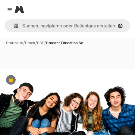
Magnific
Close menu
Nach B
Startseite
/
Stock
/
PSD
/
Student Education Sc…
Premium