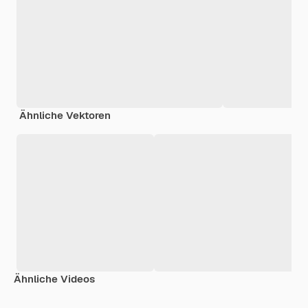
Ähnliche Vektoren
Ähnliche Videos
Premium
Premium
Premium
Premium