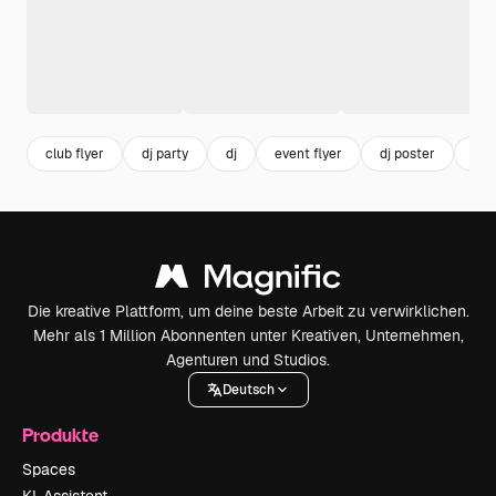
club flyer
dj party
dj
event flyer
dj poster
fly
Die kreative Plattform, um deine beste Arbeit zu verwirklichen.
Mehr als 1 Million Abonnenten unter Kreativen, Unternehmen,
Agenturen und Studios.
Deutsch
Produkte
Spaces