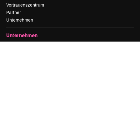
Vertrauenszentrum
Partner
Unternehmen
Unternehmen
Preise
Über uns
Reviews
Karriere
Suchtrends
Blog
Veranstaltungen
Slidesgo
Deine Inhalte verkaufen
Pressesaal
Suchst du nach magnific.ai
Kontakt aufnehmen