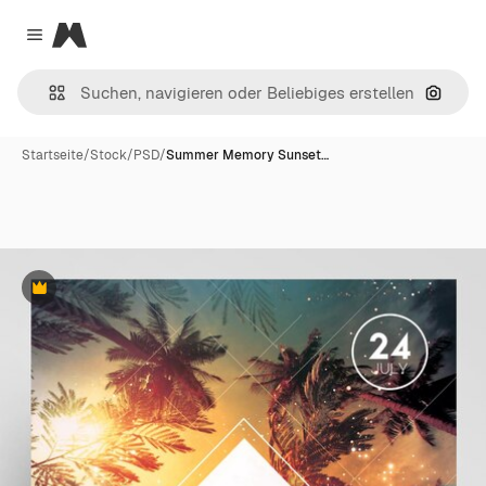
Magnific
Close menu
Nach B
Startseite
/
Stock
/
PSD
/
Summer Memory Sunset…
Premium