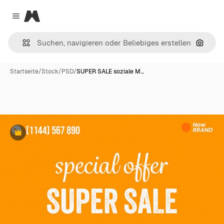
Magnific
Close menu
Nach B
Startseite
/
Stock
/
PSD
/
SUPER SALE soziale M…
Premium