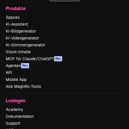
Produkte
Spaces
KI-Assistent
KI-Bildgenerator
KI-Videogenerator
KI-Stimmengenerator
Stock-Inhalte
MCP für Claude/ChatGPT
Neu
Agenten
Neu
API
Mobile App
Alle Magnific-Tools
Loslegen
Academy
Dokumentation
Support