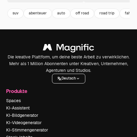
suv
abenteuer
auto
off road
road trip
fahrze
Die kreative Plattform, um deine beste Arbeit zu verwirklichen.
Mehr als 1 Million Abonnenten unter Kreativen, Unternehmen,
Agenturen und Studios.
Deutsch
Produkte
Spaces
KI-Assistent
KI-Bildgenerator
KI-Videogenerator
KI-Stimmengenerator