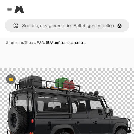
Magnific
Close menu
Nach B
Startseite
/
Stock
/
PSD
/
SUV auf transparente…
Premium