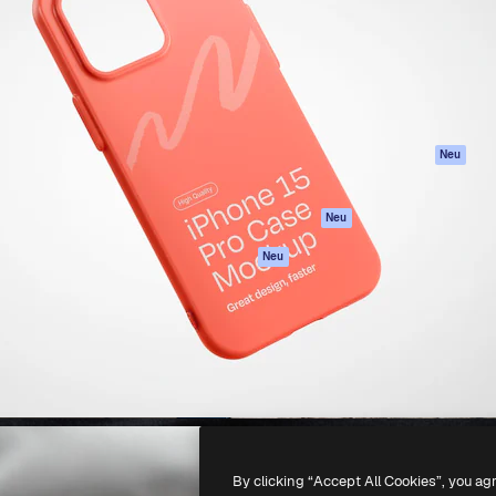
attform, um deine beste
Spaces
Academy
klichen. Mehr als 1 Million
KI-Assistent
Dokumentation
er Kreativen, Unternehmen,
KI-Bildgenerator
Support
Studios.
KI-Videogenerator
AGB
KI-
Datenschutzerkl
Stimmengenerator
Originale
Neu
Stock-Inhalte
Cookie-Richtlinie
MCP für
Vertrauenszentr
Neu
Claude/ChatGPT
Partner
Agenten
Neu
Unternehmen
API
Mobile App
Alle Magnific-Tools
-
2026
Freepik Company S.L.U.
Alle Rechte vorbehalten
.
By clicking “Accept All Cookies”, you ag