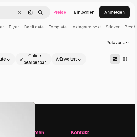
Preise
Einloggen
Anmelden
Löschen
Nach Bild suchen
Suchen
er
Flyer
Certificate
Template
Instagram post
Sticker
Broch
Relevanz
Online
ute
Erweitert
bearbeitbar
Unternehmen
Kontakt