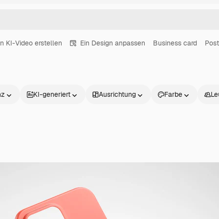
in KI-Video erstellen
Ein Design anpassen
Business card
Post
nz
KI-generiert
Ausrichtung
Farbe
Le
Produkte
Loslegen