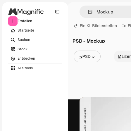
Erstellen
Ein KI-Bild erstellen
E
Startseite
Suchen
PSD - Mockup
Stock
PSD
Lize
Entdecken
Alle Bilder
Alle tools
Vektoren
Illustrationen
Fotos
PSD
Vorlagen
Mockups
Videos
Filmmaterial
Motion Graphics
Videovorlagen
Icons
3D-Modelle
Schriftarten