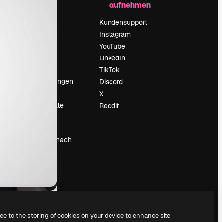
aufnehmen
Preise
Über uns
Kundensupport
Reviews
Instagram
Karriere
YouTube
ärung
Suchtrends
LinkedIn
Blog
TikTok
Veranstaltungen
Discord
um
Slidesgo
X
Deine Inhalte
Reddit
verkaufen
Pressesaal
Suchst du nach
magnific.ai
ree to the storing of cookies on your device to enhance site