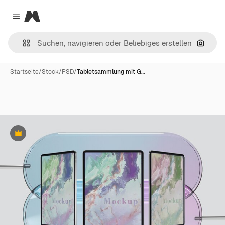
Magnific
Close menu
Nach B
Startseite
/
Stock
/
PSD
/
Tabletsammlung mit G…
Premium