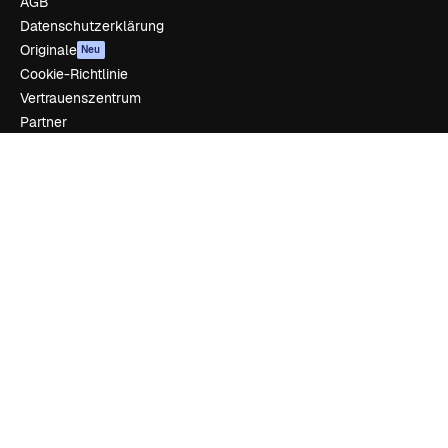
AGB
Datenschutzerklärung
Originale
Neu
Cookie-Richtlinie
Vertrauenszentrum
Partner
Unternehmen
Unternehmen
Preise
Über uns
Reviews
Karriere
Suchtrends
Blog
Veranstaltungen
Slidesgo
Deine Inhalte verkaufen
Pressesaal