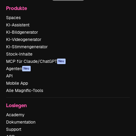
Produkte
Spaces
KI-Assistent
KI-Bildgenerator
KI-Videogenerator
KI-Stimmengenerator
Stock-Inhalte
MCP für Claude/ChatGPT
Neu
Agenten
Neu
API
Mobile App
Alle Magnific-Tools
Loslegen
Academy
Dokumentation
Support