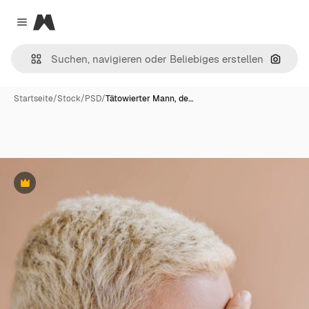
Magnific
Close menu
Nach B
Startseite
/
Stock
/
PSD
/
Tätowierter Mann, de…
Premium