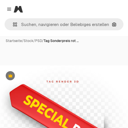
Magnific
Close menu
Nach B
Startseite
/
Stock
/
PSD
/
Tag Sonderpreis rot …
Premium