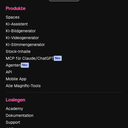
Produkte
Spaces
KI-Assistent
KI-Bildgenerator
KI-Videogenerator
KI-Stimmengenerator
Stock-Inhalte
MCP für Claude/ChatGPT
Neu
Agenten
Neu
API
Mobile App
Alle Magnific-Tools
Loslegen
Academy
Dokumentation
Support