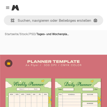
Magnific
Close menu
Nach B
Startseite
/
Stock
/
PSD
/
Tages- und Wochenpla…
Premium