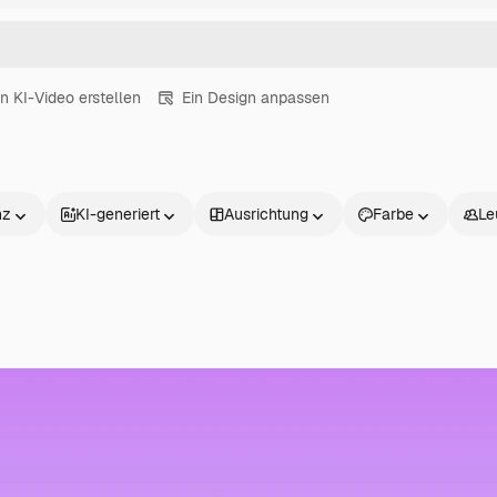
in KI-Video erstellen
Ein Design anpassen
nz
KI-generiert
Ausrichtung
Farbe
Le
Produkte
Loslegen