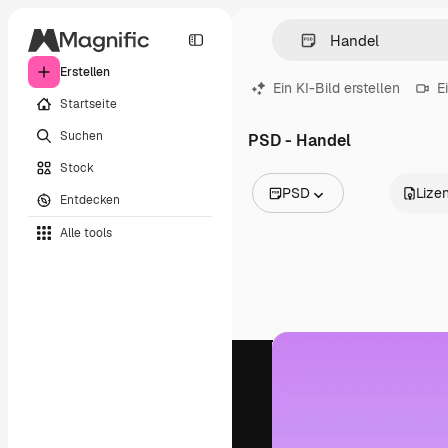
Erstellen
Ein KI-Bild erstellen
E
Startseite
Suchen
PSD - Handel
Stock
PSD
Lize
Entdecken
Alle Bilder
Alle tools
Vektoren
Illustrationen
Fotos
PSD
Vorlagen
Mockups
Videos
Filmmaterial
Motion Graphics
Videovorlagen
Icons
3D-Modelle
Schriftarten