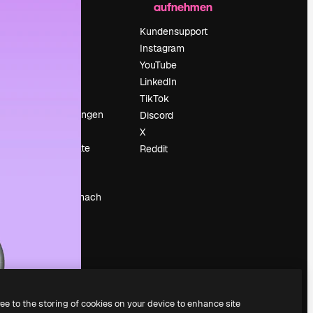
aufnehmen
Preise
Über uns
Kundensupport
Reviews
Instagram
Karriere
YouTube
ärung
Suchtrends
LinkedIn
Blog
TikTok
Veranstaltungen
Discord
um
Slidesgo
X
Deine Inhalte
Reddit
verkaufen
Pressesaal
Suchst du nach
magnific.ai
ree to the storing of cookies on your device to enhance site