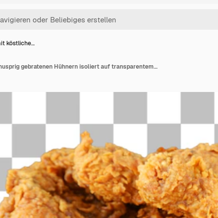
mit köstliche…
Teller mit köstlichen knusprig gebratenen Hühnern isoliert auf transparentem Hintergrund