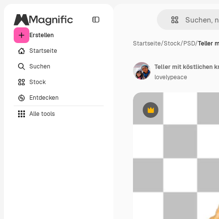
Erstellen
Startseite
/
Stock
/
PSD
/
Teller 
Startseite
Suchen
lovelypeace
Stock
Entdecken
Alle tools
Premium