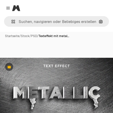
Magnific
Close menu
Nach B
Startseite
/
Stock
/
PSD
/
Texteffekt mit metal…
Premium