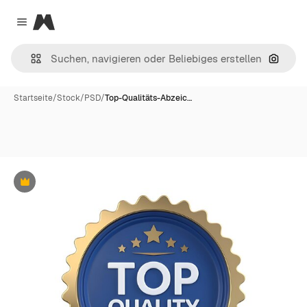
Magnific
Close menu
Nach B
Startseite
/
Stock
/
PSD
/
Top-Qualitäts-Abzeic…
Premium