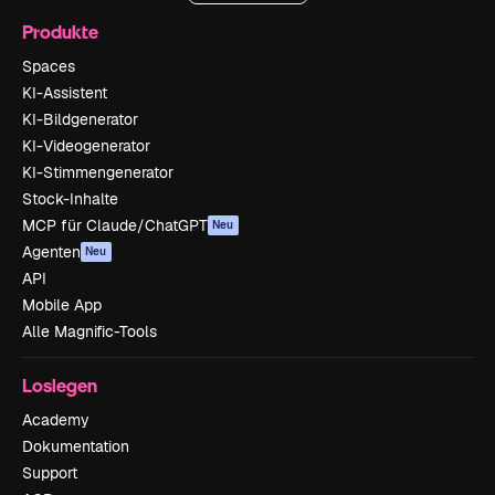
Produkte
Spaces
KI-Assistent
KI-Bildgenerator
KI-Videogenerator
KI-Stimmengenerator
Stock-Inhalte
MCP für Claude/ChatGPT
Neu
Agenten
Neu
API
Mobile App
Alle Magnific-Tools
Loslegen
Academy
Dokumentation
Support