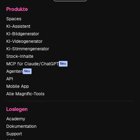
Produkte
Spaces
KI-Assistent
KI-Bildgenerator
KI-Videogenerator
KI-Stimmengenerator
Stock-Inhalte
MCP für Claude/ChatGPT
Neu
Agenten
Neu
API
Mobile App
Alle Magnific-Tools
Loslegen
Academy
Dokumentation
Support