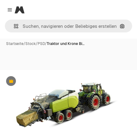
Magnific
Close menu
Nach B
Startseite
/
Stock
/
PSD
/
Traktor und Krone Bi…
Premium