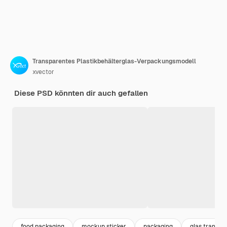
Transparentes Plastikbehälterglas-Verpackungsmodell
xvector
Diese PSD könnten dir auch gefallen
food packaging
mockup sticker
packaging
glas transpa