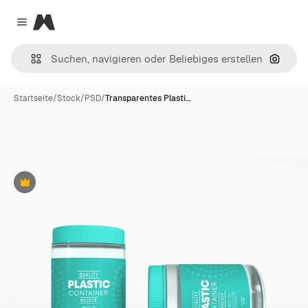
Magnific
Close menu
Nach B
Startseite
/
Stock
/
PSD
/
Transparentes Plasti…
Premium