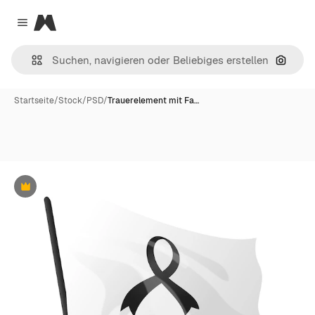
Magnific
Close menu
Nach B
Startseite
/
Stock
/
PSD
/
Trauerelement mit Fa…
Premium