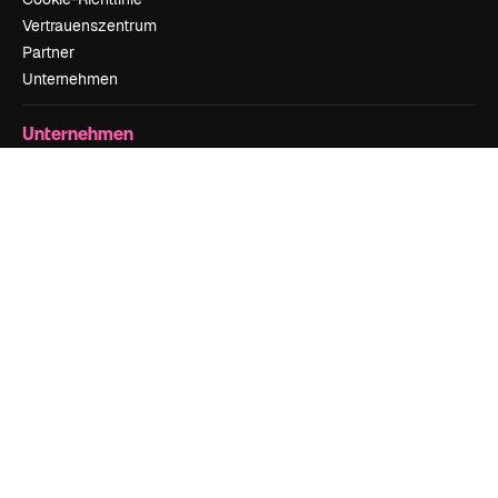
Vertrauenszentrum
Partner
Unternehmen
Unternehmen
Preise
Über uns
Reviews
Karriere
Suchtrends
Blog
Veranstaltungen
Slidesgo
Deine Inhalte verkaufen
Pressesaal
Suchst du nach magnific.ai
Kontakt aufnehmen