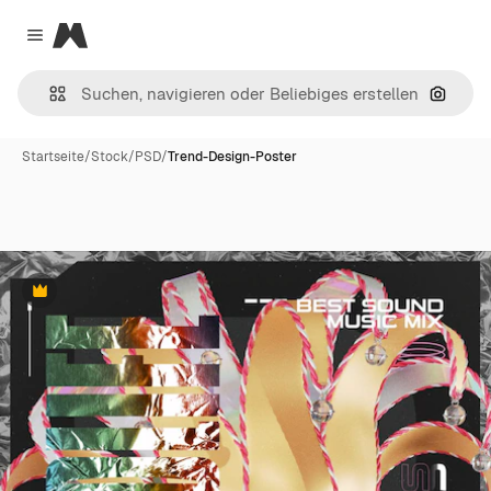
Magnific
Close menu
Nach B
Startseite
/
Stock
/
PSD
/
Trend-Design-Poster
Premium