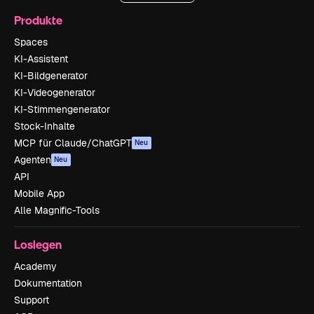
Produkte
Spaces
KI-Assistent
KI-Bildgenerator
KI-Videogenerator
KI-Stimmengenerator
Stock-Inhalte
MCP für Claude/ChatGPT
Neu
Agenten
Neu
API
Mobile App
Alle Magnific-Tools
Loslegen
Academy
Dokumentation
Support