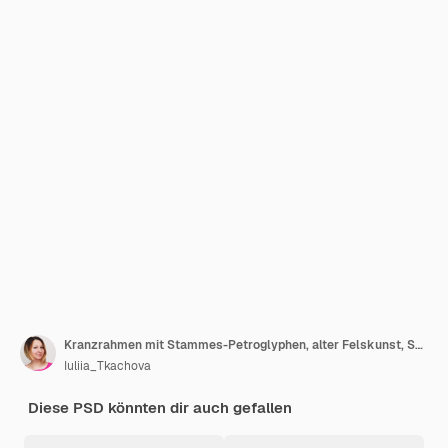
Kranzrahmen mit Stammes-Petroglyphen, alter Felskunst, Sonnen-, Spiral- und Punktsymbolen, handgezeichnete runde Rahmen-Clipart
Iuliia_Tkachova
Diese PSD könnten dir auch gefallen