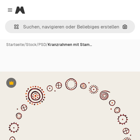
Magnific
Close menu
Nach B
Startseite
/
Stock
/
PSD
/
Kranzrahmen mit Stam…
Premium