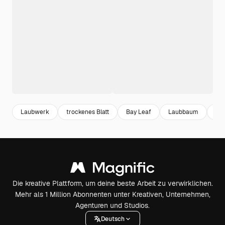
Laubwerk
trockenes Blatt
Bay Leaf
Laubbaum
Bau
Die kreative Plattform, um deine beste Arbeit zu verwirklichen.
Mehr als 1 Million Abonnenten unter Kreativen, Unternehmen,
Agenturen und Studios.
Deutsch