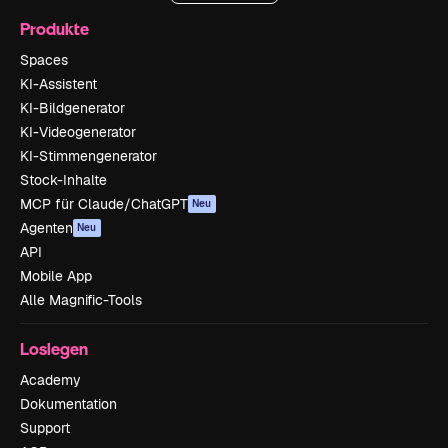
Produkte
Spaces
KI-Assistent
KI-Bildgenerator
KI-Videogenerator
KI-Stimmengenerator
Stock-Inhalte
MCP für Claude/ChatGPT
Neu
Agenten
Neu
API
Mobile App
Alle Magnific-Tools
Loslegen
Academy
Dokumentation
Support