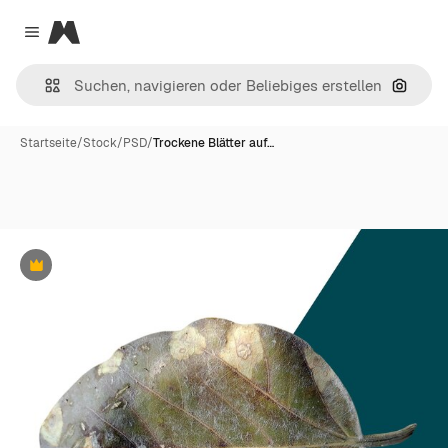
Magnific
Close menu
Nach B
Startseite
/
Stock
/
PSD
/
Trockene Blätter auf…
Premium