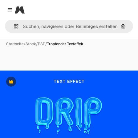
Magnific
Close menu
Nach B
Startseite
/
Stock
/
PSD
/
Tropfender Texteffek…
Premium