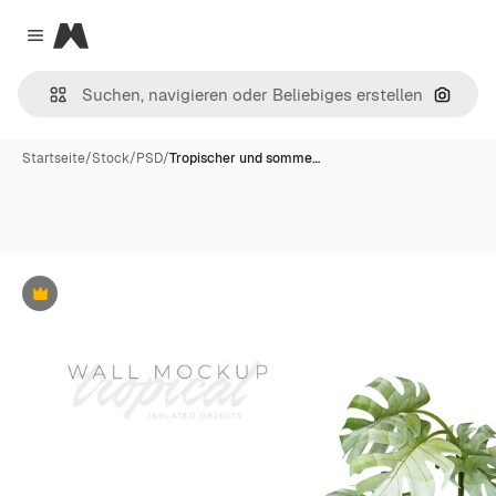
Magnific
Close menu
Nach B
Startseite
/
Stock
/
PSD
/
Tropischer und somme…
Premium