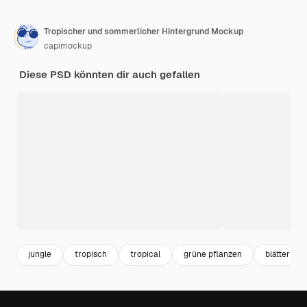
Tropischer und sommerlicher Hintergrund Mockup
capimockup
Diese PSD könnten dir auch gefallen
jungle
tropisch
tropical
grüne pflanzen
blätter hi