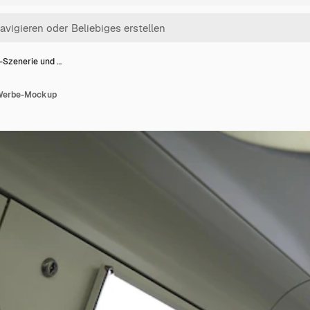
-Szenerie und …
 Werbe-Mockup