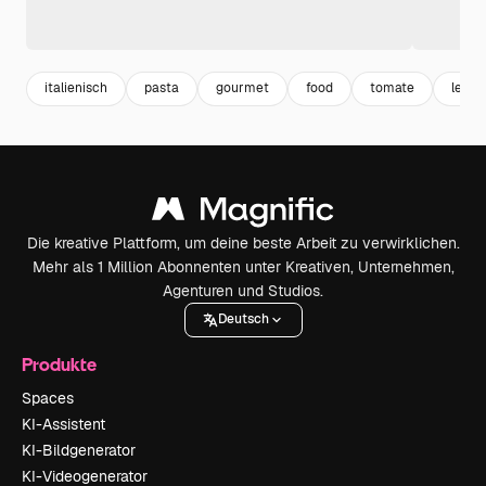
italienisch
pasta
gourmet
food
tomate
leben
Die kreative Plattform, um deine beste Arbeit zu verwirklichen.
Mehr als 1 Million Abonnenten unter Kreativen, Unternehmen,
Agenturen und Studios.
Deutsch
Produkte
Spaces
KI-Assistent
KI-Bildgenerator
KI-Videogenerator