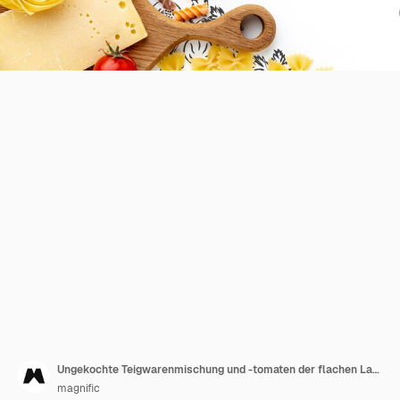
Ungekochte Teigwarenmischung und -tomaten der flachen Lage mit Hand gezeichnetem Hintergrund
magnific