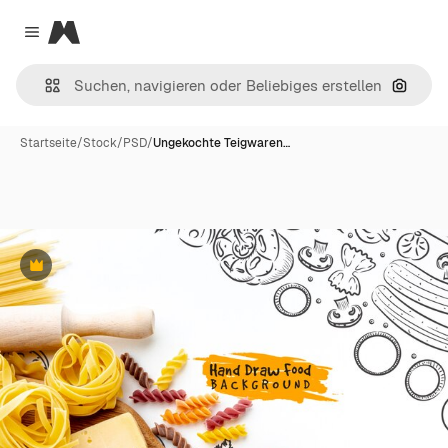
Magnific
Close menu
Nach B
Startseite
/
Stock
/
PSD
/
Ungekochte Teigwaren…
Premium