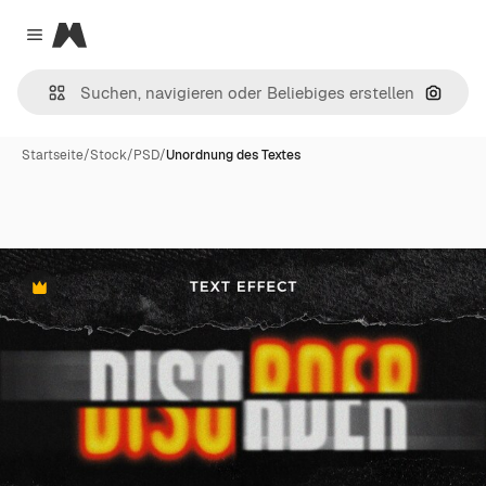
Magnific
Close menu
Nach B
Startseite
/
Stock
/
PSD
/
Unordnung des Textes
Premium