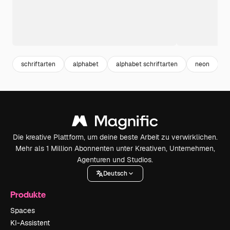
schriftarten
alphabet
alphabet schriftarten
neon
t
Die kreative Plattform, um deine beste Arbeit zu verwirklichen.
Mehr als 1 Million Abonnenten unter Kreativen, Unternehmen,
Agenturen und Studios.
Deutsch
Produkte
Spaces
KI-Assistent