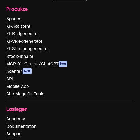
Produkte
Spaces
KI-Assistent
KI-Bildgenerator
KI-Videogenerator
KI-Stimmengenerator
Stock-Inhalte
MCP für Claude/ChatGPT
Neu
Agenten
Neu
API
Mobile App
Alle Magnific-Tools
Loslegen
Academy
Dokumentation
Support