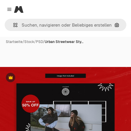
Magnific
Close menu
Nach B
Startseite
/
Stock
/
PSD
/
Urban Streetwear Sty…
Premium