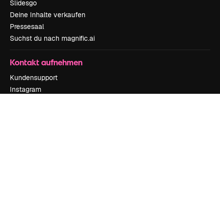
Slidesgo
Deine Inhalte verkaufen
Pressesaal
Suchst du nach magnific.ai
Kontakt aufnehmen
Kundensupport
Instagram
YouTube
LinkedIn
TikTok
Discord
X
Reddit
Copyright © 2010-
2026
Freepik Company S.L.U.
Alle Rechte vorbehalten
.