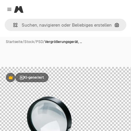
Magnific
Close menu
Nach B
Startseite
/
Stock
/
PSD
/
Vergrößerungsgerät, …
KI-generiert
Premium