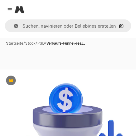
Magnific
Close menu
Nach B
Startseite
/
Stock
/
PSD
/
Verkaufs-Funnel-real…
Premium