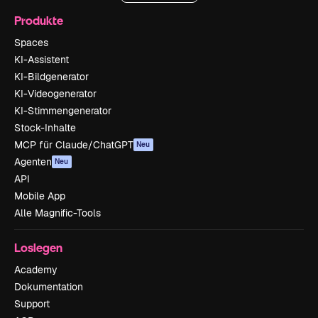
Produkte
Spaces
KI-Assistent
KI-Bildgenerator
KI-Videogenerator
KI-Stimmengenerator
Stock-Inhalte
MCP für Claude/ChatGPT
Neu
Agenten
Neu
API
Mobile App
Alle Magnific-Tools
Loslegen
Academy
Dokumentation
Support