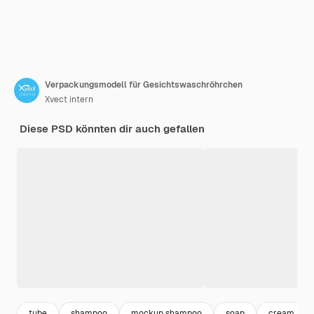
Verpackungsmodell für Gesichtswaschröhrchen
Xvect intern
Diese PSD könnten dir auch gefallen
tube
shampoo
mockup shampoo
soap
cream