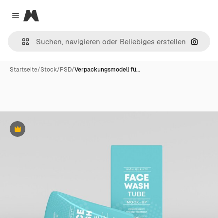
Magnific
Close menu
Nach B
Startseite
/
Stock
/
PSD
/
Verpackungsmodell fü…
Premium