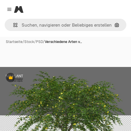
Magnific
Close menu
Nach B
Startseite
/
Stock
/
PSD
/
Verschiedene Arten v…
Premium