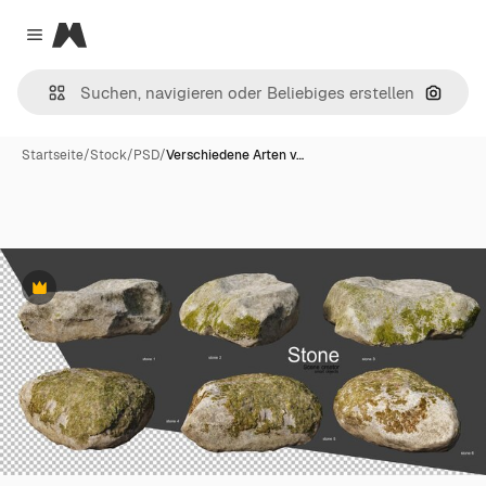
Magnific
Close menu
Nach B
Startseite
/
Stock
/
PSD
/
Verschiedene Arten v…
Premium