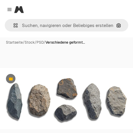
Magnific
Close menu
Nach B
Startseite
/
Stock
/
PSD
/
Verschiedene geformt…
Premium