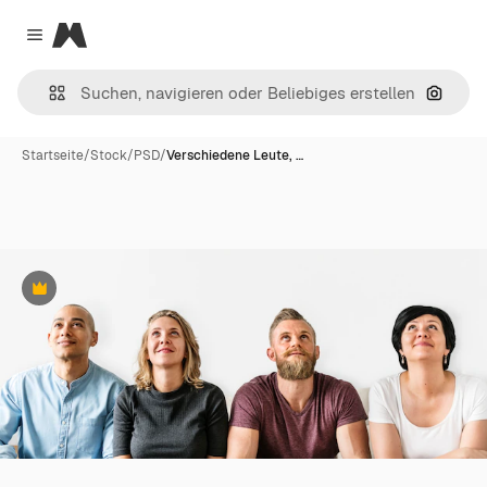
Magnific
Close menu
Nach B
Startseite
/
Stock
/
PSD
/
Verschiedene Leute, …
Premium