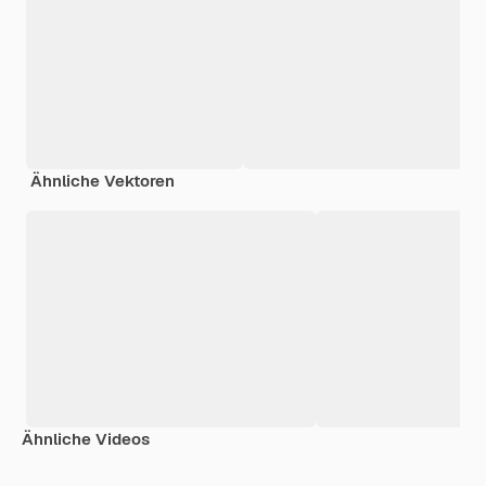
Ähnliche Vektoren
Ähnliche Videos
Premium
Premium
Premium
Premium