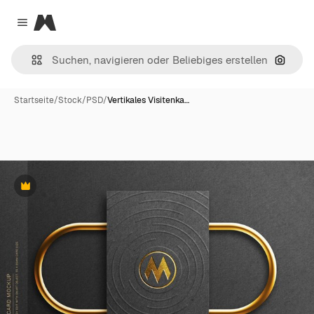
Magnific
Close menu
Nach B
Startseite
/
Stock
/
PSD
/
Vertikales Visitenka…
Premium