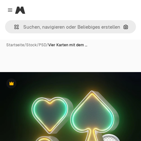
Magnific
Close menu
Nach B
Startseite
/
Stock
/
PSD
/
Vier Karten mit dem …
Premium