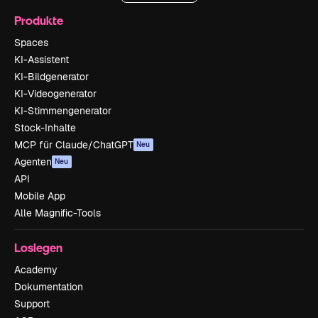
Produkte
Spaces
KI-Assistent
KI-Bildgenerator
KI-Videogenerator
KI-Stimmengenerator
Stock-Inhalte
MCP für Claude/ChatGPT
Neu
Agenten
Neu
API
Mobile App
Alle Magnific-Tools
Loslegen
Academy
Dokumentation
Support