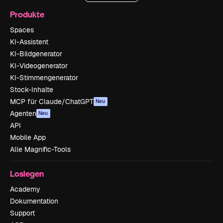
Produkte
Spaces
KI-Assistent
KI-Bildgenerator
KI-Videogenerator
KI-Stimmengenerator
Stock-Inhalte
MCP für Claude/ChatGPT
Neu
Agenten
Neu
API
Mobile App
Alle Magnific-Tools
Loslegen
Academy
Dokumentation
Support