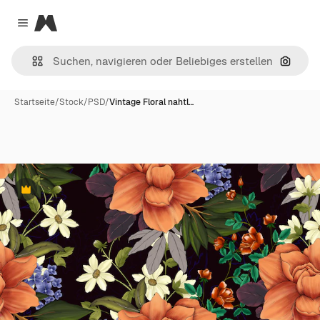
Magnific
Close menu
Nach B
Startseite
/
Stock
/
PSD
/
Vintage Floral nahtl…
Premium