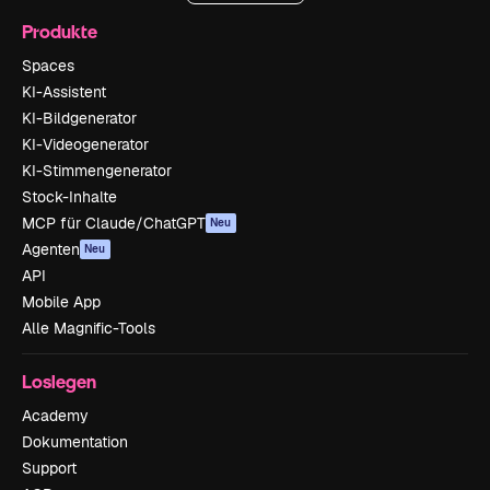
Produkte
Spaces
KI-Assistent
KI-Bildgenerator
KI-Videogenerator
KI-Stimmengenerator
Stock-Inhalte
MCP für Claude/ChatGPT
Neu
Agenten
Neu
API
Mobile App
Alle Magnific-Tools
Loslegen
Academy
Dokumentation
Support