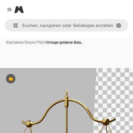
Magnific
Close menu
Nach B
Startseite
/
Stock
/
PSD
/
Vintage goldene Bala…
Premium