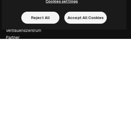
Cookies settings
AGB
Datenschutzerklärung
Originale
Neu
Reject All
Accept All Cookies
Cookie-Richtlinie
Vertrauenszentrum
Partner
Unternehmen
Unternehmen
Preise
Über uns
Reviews
Karriere
Suchtrends
Blog
Veranstaltungen
Slidesgo
Deine Inhalte verkaufen
Pressesaal