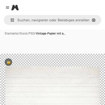
Magnific
Close menu
Nach B
Startseite
/
Stock
/
PSD
/
Vintage-Papier mit a…
Premium