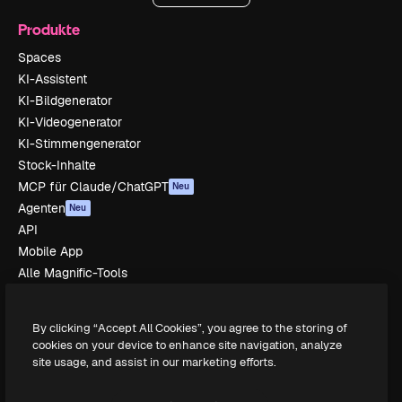
Produkte
Spaces
KI-Assistent
KI-Bildgenerator
KI-Videogenerator
KI-Stimmengenerator
Stock-Inhalte
MCP für Claude/ChatGPT
Neu
Agenten
Neu
API
Mobile App
Alle Magnific-Tools
Loslegen
By clicking “Accept All Cookies”, you agree to the storing of
Academy
cookies on your device to enhance site navigation, analyze
site usage, and assist in our marketing efforts.
Dokumentation
Support