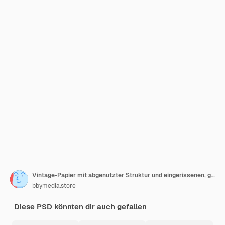
Vintage-Papier mit abgenutzter Struktur und eingerissenen, gealterten Kanten. Rustikaler brauner Bucheinband aus Pappe
bbymedia.store
Diese PSD könnten dir auch gefallen