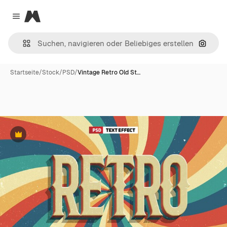
Magnific
Close menu
Nach B
Startseite
/
Stock
/
PSD
/
Vintage Retro Old St…
Premium