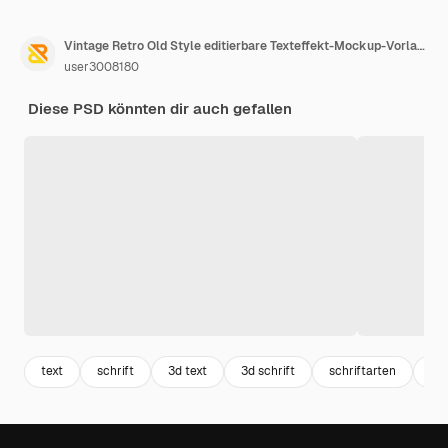
Vintage Retro Old Style editierbare Texteffekt-Mockup-Vorlage
user3008180
Diese PSD könnten dir auch gefallen
text
schrift
3d text
3d schrift
schriftarten
sch