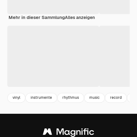
Mehr in dieser Sammlung
Alles anzeigen
vinyl
instrumente
rhythmus
music
record
mu