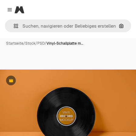
Magnific
Close menu
Nach B
Startseite
/
Stock
/
PSD
/
Vinyl-Schallplatte m…
Premium