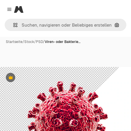
Magnific
Close menu
Nach B
Startseite
/
Stock
/
PSD
/
Viren- oder Bakterie…
Premium