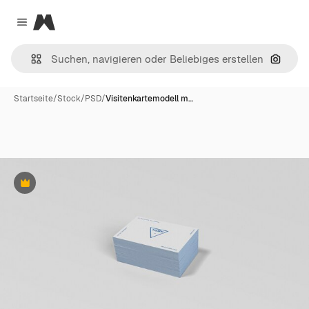
Magnific
Close menu
Nach B
Startseite
/
Stock
/
PSD
/
Visitenkartemodell m…
Premium