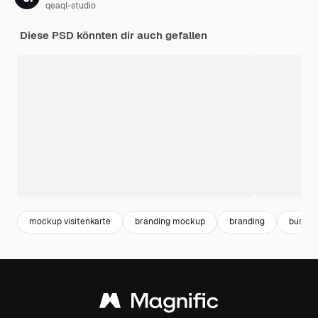
qeaql-studio
Diese PSD könnten dir auch gefallen
mockup visitenkarte
branding mockup
branding
busine