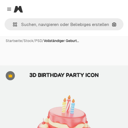
Magnific
Close menu
Nach B
Startseite
/
Stock
/
PSD
/
Vollständiger Geburt…
Premium