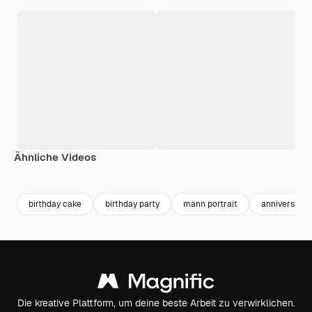
Ähnliche Videos
Premium
Premium
Premium
Premium
birthday cake
birthday party
mann portrait
anniversary
Die kreative Plattform, um deine beste Arbeit zu verwirklichen.