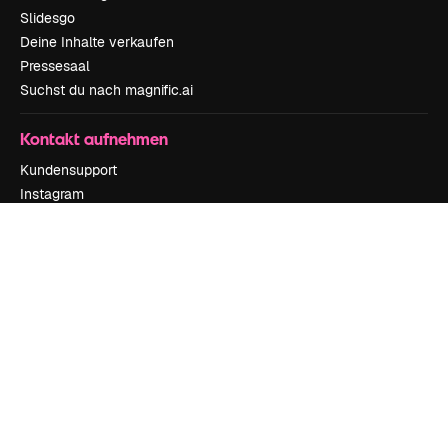
Slidesgo
Deine Inhalte verkaufen
Pressesaal
Suchst du nach magnific.ai
Kontakt aufnehmen
Kundensupport
Instagram
YouTube
LinkedIn
TikTok
Discord
X
Reddit
Copyright © 2010-
2026
Freepik Company S.L.U.
Alle Rechte vorbehalten
.