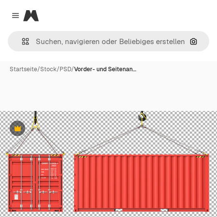
Magnific
Close menu
Nach B
Startseite
/
Stock
/
PSD
/
Vorder- und Seitenan…
Premium